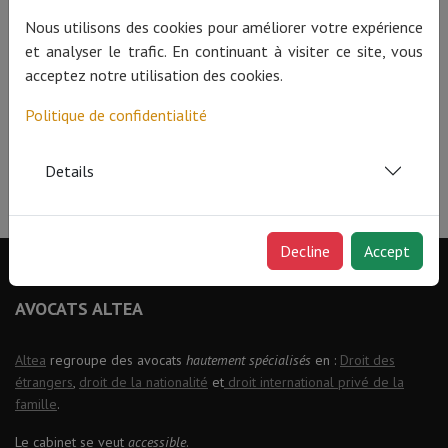
Contactez
Céline Verbrouck
, avocate spécialiste en
droit
Nous utilisons des cookies pour améliorer votre expérience
des étrangers
et
droit international privé de la famille
,
et analyser le trafic. En continuant à visiter ce site, vous
agréée par l’Ordre des avocats du barreau de Bruxelles.
acceptez notre utilisation des cookies.
Politique de confidentialité
Details
Decline
Accept
AVOCATS ALTEA
Altea
regroupe des avocats
hautement spécialisés
en :
Droit des
étrangers
,
droit de la nationalité
et
droit international privé de la
famille
.
Le cabinet se veut
accessible
.