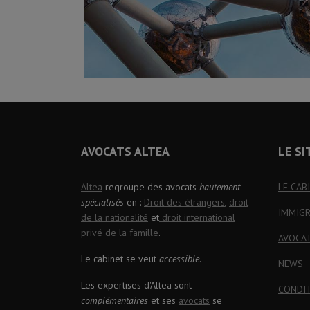
AVOCATS ALTEA
LE SI
Altea
regroupe des avocats
hautement
LE CAB
spécialisés
en :
Droit des étrangers
,
droit
IMMIG
de la nationalité
et
droit international
privé de la famille
.
AVOCA
Le cabinet se veut
accessible
.
NEWS
Les expertises d'Altea sont
CONDI
complémentaires
et ses
avocats
se