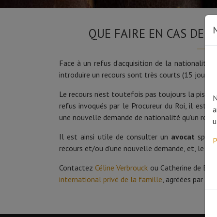
N
QUE FAIRE EN CAS DE R
Face à un refus d’acquisition de la nationalité be
introduire un recours sont très courts (15 jours).
Le recours n’est toutefois pas toujours la piste 
N
refus invoqués par le Procureur du Roi, il est e
a
une nouvelle demande de nationalité qu’un recou
u
Il est ainsi utile de consulter un
avocat
spéci
P
recours et/ou d’une nouvelle demande, et, le cas
Contactez
Céline Verbrouck
ou Catherine de Bouy
international privé de la famille
, agréées par l’O