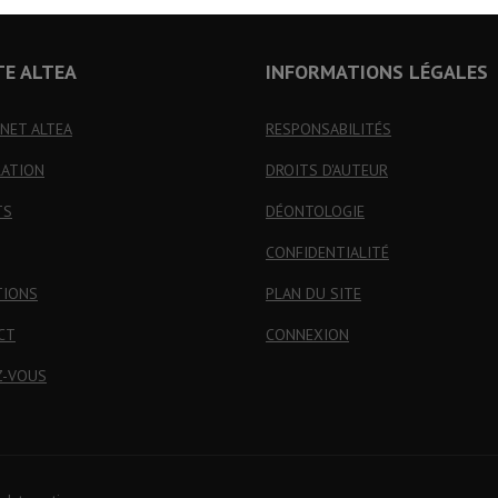
TE ALTEA
INFORMATIONS LÉGALES
INET ALTEA
RESPONSABILITÉS
RATION
DROITS D'AUTEUR
TS
DÉONTOLOGIE
CONFIDENTIALITÉ
TIONS
PLAN DU SITE
CT
CONNEXION
Z-VOUS