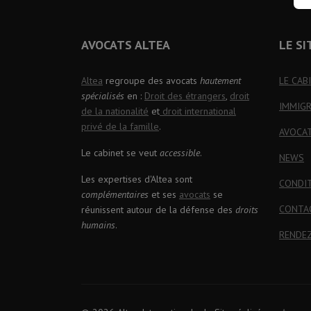
AVOCATS ALTEA
LE SI
Altea
regroupe des avocats
hautement
LE CAB
spécialisés
en :
Droit des étrangers
,
droit
IMMIG
de la nationalité
et
droit international
privé de la famille
.
AVOCA
Le cabinet se veut
accessible
.
NEWS
Les expertises d'Altea sont
CONDI
complémentaires
et ses
avocats
se
CONTA
réunissent autour de la défense des
droits
humains
.
RENDE