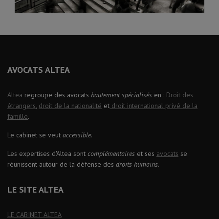
AVOCATS ALTEA
Altea
regroupe des avocats
hautement spécialisés
en :
Droit des
étrangers
,
droit de la nationalité
et
droit international privé de la
famille
.
Le cabinet se veut
accessible
.
Les expertises d'Altea sont
complémentaires
et ses
avocats
se
réunissent autour de la défense des
droits humains
.
LE SITE ALTEA
LE CABINET ALTEA