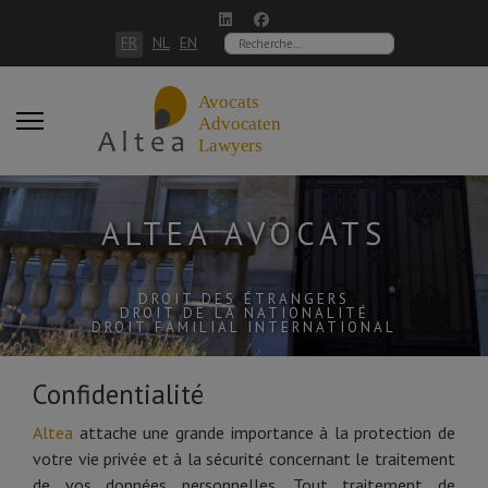
Sélectionnez votre langue
FR
NL
EN
Rechercher
ALTEA AVOCATS
DROIT DES ÉTRANGERS
DROIT DE LA NATIONALITÉ
DROIT FAMILIAL INTERNATIONAL
Confidentialité
Altea
attache une grande importance à la protection de
votre vie privée et à la sécurité concernant le traitement
de vos données personnelles. Tout traitement de