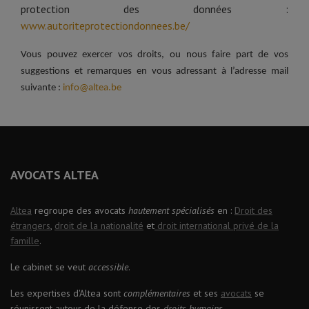
protection des données :
www.autoriteprotectiondonnees.be/
Vous pouvez exercer vos droits, ou nous faire part de vos
suggestions et remarques en vous adressant à l’adresse mail
suivante :
info@altea.be
AVOCATS ALTEA
Altea
regroupe des avocats
hautement spécialisés
en :
Droit des
étrangers
,
droit de la nationalité
et
droit international privé de la
famille
.
Le cabinet se veut
accessible
.
Les expertises d'Altea sont
complémentaires
et ses
avocats
se
réunissent autour de la défense des
droits humains
.