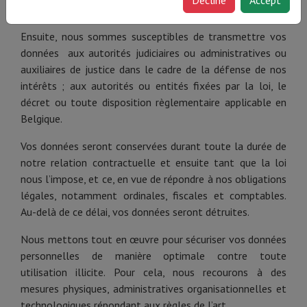
l’exécution de nos obligations.
Ensuite, nous sommes susceptibles de transmettre vos
données aux autorités judiciaires ou administratives ou
auxiliaires de justice dans le cadre de la défense de nos
intérêts ; aux autorités ou entités fixées par la loi, le
décret ou toute disposition règlementaire applicable en
Belgique.
Vos données seront conservées durant toute la durée de
notre relation contractuelle et ensuite tant que la loi
nous l’impose, et ce, en vue de répondre à nos obligations
légales, notamment ordinales, fiscales et comptables.
Au-delà de ce délai, vos données seront détruites.
Nous mettons tout en œuvre pour sécuriser vos données
personnelles de manière optimale contre toute
utilisation illicite. Pour cela, nous recourons à des
mesures physiques, administratives organisationnelles et
technologiques répondant aux règles de l’art.