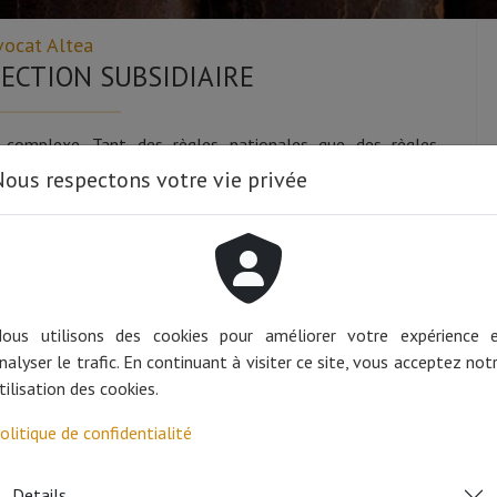
vocat Altea
TECTION SUBSIDIAIRE
t complexe. Tant des règles nationales que des règles
ous respectons votre vie privée
iaire
peuvent être remis en cause par les autorités d’asile
rsqu’un membre de la famille demande un visa Schengen et
 fournies à l’occasion de cette démarche entrent en
 qui avaient justifié l’octroi d’un statut à une personne en
ous utilisons des cookies pour améliorer votre expérience 
nalyser le trafic. En continuant à visiter ce site, vous acceptez not
dans cette matière que
Céline Verbrouck
enseigne même à
tilisation des cookies.
olitique de confidentialité
èrement dignes d’intérêt, notamment pour des personnes en
es, des victimes de violences de genre, etc.
Details