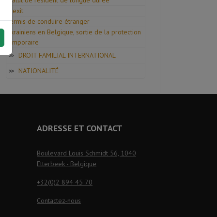
Statut de résident de longue durée
Brexit
Permis de conduire étranger
Ukrainiens en Belgique, sortie de la protection
temporaire
DROIT FAMILIAL INTERNATIONAL
NATIONALITÉ
ADRESSE ET CONTACT
Boulevard Louis Schmidt 56, 1040
Etterbeek - Belgique
+32(0)2 894 45 70
Contactez-nous