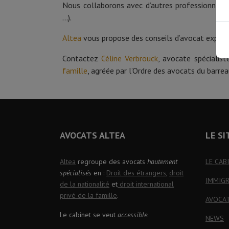
Nous collaborons avec d’autres professionnels (
…).
Altea
vous propose des conseils d’avocat expert 
Contactez
Céline Verbrouck
, avocate spécialis
famille
, agréée par l’Ordre des avocats du barrea
AVOCATS ALTEA
LE SI
Altea
regroupe des avocats
hautement
LE CAB
spécialisés
en :
Droit des étrangers
,
droit
IMMIG
de la nationalité
et
droit international
privé de la famille
.
AVOCA
Le cabinet se veut
accessible
.
NEWS