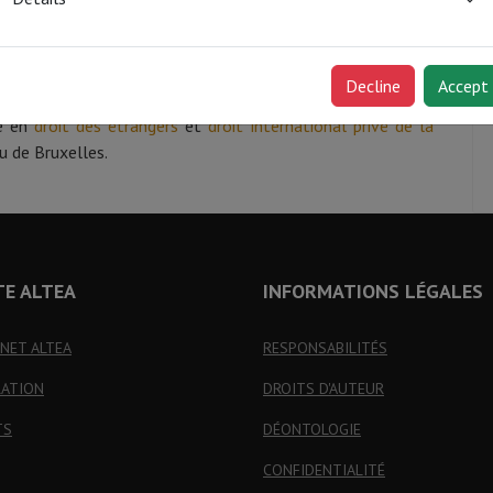
médecins, psychologues, assistants sociaux, associations,
et adaptés à votre situation.
Decline
Accept
te en
droit des étrangers
et
droit international privé de la
u de Bruxelles.
TE ALTEA
INFORMATIONS LÉGALES
INET ALTEA
RESPONSABILITÉS
RATION
DROITS D'AUTEUR
TS
DÉONTOLOGIE
CONFIDENTIALITÉ