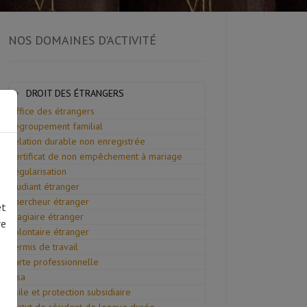
NOS DOMAINES D'ACTIVITÉ
DROIT DES ÉTRANGERS
Office des étrangers
Regroupement familial
Relation durable non enregistrée
Certificat de non empêchement à mariage
Régularisation
Etudiant étranger
Chercheur étranger
et
Stagiaire étranger
re
Volontaire étranger
Permis de travail
Carte professionnelle
Visa
Asile et protection subsidiaire