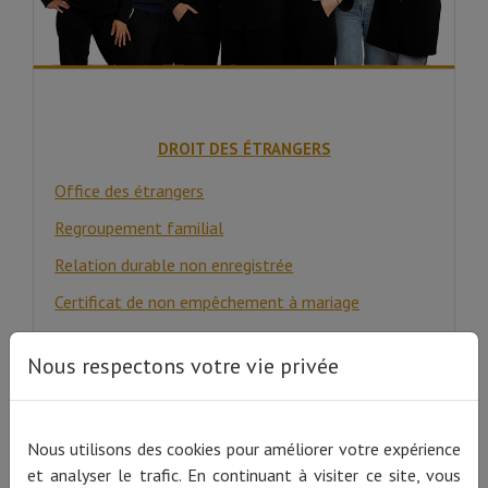
DROIT DES ÉTRANGERS
Office des étrangers
Regroupement familial
Relation durable non enregistrée
Certificat de non empêchement à mariage
Régularisation
Nous respectons votre vie privée
Etudiant étranger
Chercheur étranger
Nous utilisons des cookies pour améliorer votre expérience
Stagiaire étranger
et analyser le trafic. En continuant à visiter ce site, vous
Volontaire étranger