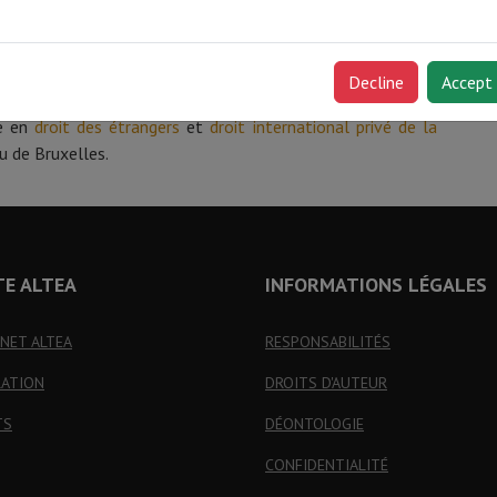
belge qu’au niveau international, ayant conseillé ou
es questions.
Decline
Accept
et adaptés à votre situation.
te en
droit des étrangers
et
droit international privé de la
u de Bruxelles.
TE ALTEA
INFORMATIONS LÉGALES
INET ALTEA
RESPONSABILITÉS
RATION
DROITS D'AUTEUR
TS
DÉONTOLOGIE
CONFIDENTIALITÉ