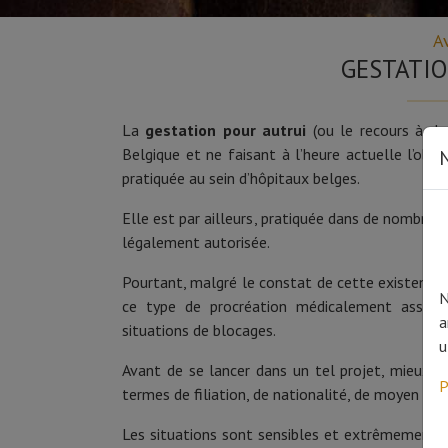
A
GESTATI
La
gestation pour autrui
(ou le recours à de
Belgique et ne faisant à l’heure actuelle l’obje
N
pratiquée au sein d’hôpitaux belges.
Elle est par ailleurs, pratiquée dans de nombre
légalement autorisée.
Pourtant, malgré le constat de cette existence e
N
ce type de procréation médicalement assisté
a
situations de blocages.
u
Avant de se lancer dans un tel projet, mieux 
P
termes de filiation, de nationalité, de moyen de fa
Les situations sont sensibles et extrêmement 