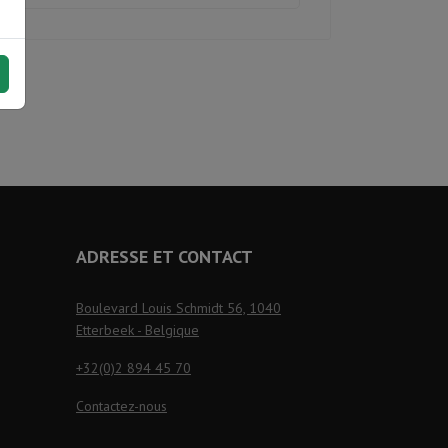
ADRESSE ET CONTACT
Boulevard Louis Schmidt 56, 1040
Etterbeek - Belgique
+32(0)2 894 45 70
Contactez-nous