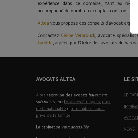
expérience dans ce domaine, tant au niveau 
accompagné de nombreux couples confrontés à c
Altea
vous propose des conseils d’avocat expert 
Contactez
Céline Verbrouck
, avocate spécialis
famille
, agréée par l’Ordre des avocats du barrea
AVOCATS ALTEA
LE SI
Altea
regroupe des avocats
hautement
LE CAB
spécialisés
en :
Droit des étrangers
,
droit
IMMIG
de la nationalité
et
droit international
privé de la famille
.
AVOCA
Le cabinet se veut
accessible
.
NEWS